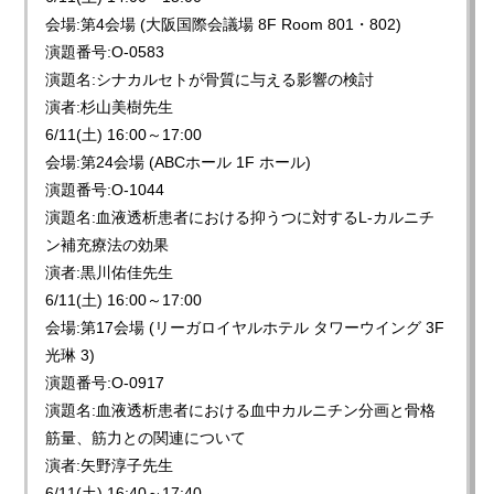
会場:第4会場 (大阪国際会議場 8F Room 801・802)
演題番号:O-0583
演題名:シナカルセトが骨質に与える影響の検討
演者:杉山美樹先生
6/11(土) 16:00～17:00
会場:第24会場 (ABCホール 1F ホール)
演題番号:O-1044
演題名:血液透析患者における抑うつに対するL-カルニチ
ン補充療法の効果
演者:黒川佑佳先生
6/11(土) 16:00～17:00
会場:第17会場 (リーガロイヤルホテル タワーウイング 3F
光琳 3)
演題番号:O-0917
演題名:血液透析患者における血中カルニチン分画と骨格
筋量、筋力との関連について
演者:矢野淳子先生
6/11(土) 16:40～17:40