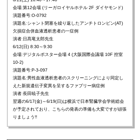
会場:第12会場 (リーガロイヤルホテル 2F ダイヤモンド)
演題番号:O-0792
演題名:シャント閉塞を繰り返したアンチトロンビン(AT)
欠損症合併血液透析患者の一症例
演者:日髙竜太郎先生
6/12(日) 8:30～9:30
会場:デジタルポスター会場 4 (大阪国際会議場 10F 控室
10-2)
演題番号:P-3-097
演題名:男性血液透析患者のスクリーニングにより同定し
えた新規遺伝子変異を呈するファブリー病症例
演者:長田暁子先生
翌週の6/17(金)～6/19(日)は横浜で日本腎臓学会学術総会
が予定されており、こちらの発表の準備も大変ですが頑張
りましょう!!