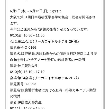
6月9日(木)～6月12日(日)にかけて
大阪で第61回日本透析医学会学術集会・総会が開催され
ます。
今年は当医局から7演題の発表予定となっています。
6/10(金) 10:30～11:30
会場:第11会場 (リーガロイヤルホテル 2F 楓)
演題番号:O-0166
演題名:腹腔動脈,内胸動脈からの側副血行路破綻により左
血胸を来したチアノーゼ腎症の透析患者の一症例
演者:神戸賢利先生
6/10(金) 16:10～17:10
会場:第14会場 (リーガロイヤルホテル 2F 桐)
演題番号:O-0293
演題名:腹膜透析患者における血清・排液カルニチン動態
の検討
演者:伊藤佐久耶先生
6/11(土) 14:00～15:00