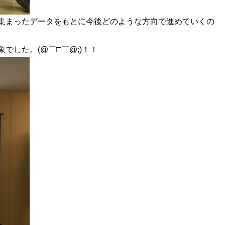
集まったデータをもとに今後どのような方向で進めていくの
でした。(@￣□￣@;)！！