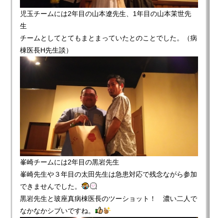
児玉チームには2年目の山本遼先生、1年目の山本茉世先
生
チームとしてとてもまとまっていたとのことでした。（病
棟医長H先生談）
峯崎チームには2年目の黒岩先生
峯崎先生や３年目の太田先生は急患対応で残念ながら参加
できませんでした。
黒岩先生と玻座真病棟医長のツーショット！ 濃い二人で
なかなかシブいですね。