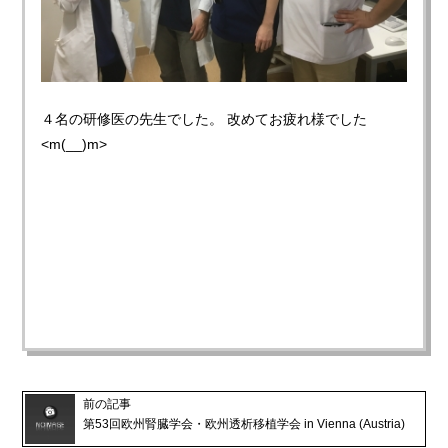
４名の研修医の先生でした。 改めてお疲れ様でした
<m(__)m>
前の記事
第53回欧州腎臓学会・欧州透析移植学会 in Vienna (Austria)