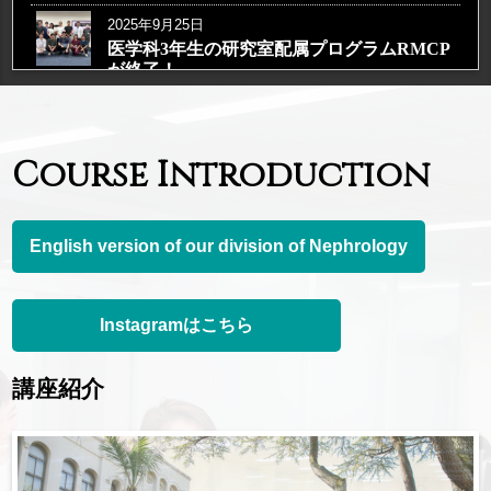
第16回日本腎臓リハビリテーション学会が久留米
2025年9月25日
医学科3年生の研究室配属プログラムRMCP
にて開催される！
が終了！
2025年11月13日
2024年12月26日
Paul先生の英会話教室
田口顕正先生、2025年度武田科学振興財団 医学
Course Introduction
2024年12月26日
助成（基礎）研究助成金を獲得！
令和5年度のクリニカルクラークシップのベ
スト診療科賞に2年連続で腎臓内科が選ばれ
2025年11月10日
ました！
English version of our division of Nephrology
アメリカ腎臓学会がヒューストンにて開催され
2024年12月19日
2024年の腎臓内科大忘年会開催される！
る！
Instagramはこちら
2024年10月20日
2025年11月1日
楽しかった2024年医局旅行！
甲斐田裕介講師が准教授に昇任！
講座紹介
2024年9月27日
2025年10月12日
研究室配属（RMCP）が終了！3年生の皆さ
ん、お疲れ様でした！
奈良にて日本腎臓学会西部学術大会が開催され
2024年5月27日