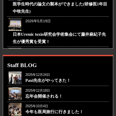
医学生時代の論文の製本ができました(研修医1年目
中牧先生)
2026年5月19日
日本Uremic toxin研究会学術集会にて藤井麻紀子先
生が優秀賞を受賞！
2026年3月31日
世界腎臓学会が横浜で開催される！
Staff BLOG
2026年3月25日
2025年12月24日
Paul先生がやってきた！
医学博士の学位授与おめでとうございます！
2026年3月18日
2025年12月18日
忘年会開催される！
医学科6年生の英語論文が受理される！
2025年10月4日
2026年3月15日
今年も医局旅行に行きました！