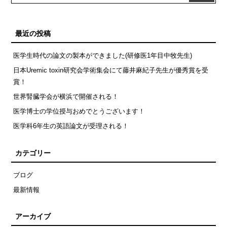
最近の投稿
医学生時代の論文の製本ができました(研修医1年目中牧先生)
日本Uremic toxin研究会学術集会にて藤井麻紀子先生が優秀賞を受
賞！
世界腎臓学会が横浜で開催される！
医学博士の学位授与おめでとうございます！
医学科6年生の英語論文が受理される！
カテゴリー
ブログ
最新情報
アーカイブ