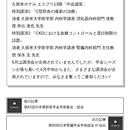
久留米ホテル エスプリ13階「中会議室」
特別講演1:『C型肝炎の最新の治療』
演者:久留米大学医学部 内科学講座 消化器内科部門 准教
授 井出 達也 先生
特別講演2:『CKDにおける血糖コントロールと蛋白制限の
話題』
演者:久留米大学医学部 内科学講座 腎臓内科部門 主任教
授 深水 圭 先生
5月は講演会が企画されていませんでしたが、学会シーズ
ンが落ち着いた6月中旬からまた、さまざまな講演会が企
画されていますので、みなさま奮ってご参加ください!
前の記事
第62回日本透析医学会学術集会・総会
次の記事
第60回日本腎臓学会学術総会 in 仙台