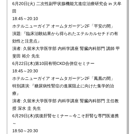
6月20日(火) 二次性副甲状腺機能亢進症治療研究会 in 大牟
田
18:45～20:10
ホテルニューガイア オームタガーデン2F「平安の間」
演題:『臨床治験結果から得られたエテルカルセチドの有
効性と注意点』
演者: 久留米大学医学部 内科学講座 腎臓内科部門 講師 甲
斐田 裕介 先生
6月22日(木)第10回有明CKD合併症セミナー
18:45～20:30
ホテルニューガイア オームタガーデン2F「鳳凰の間」
特別講演:『糖尿病性腎症の進展阻止に向けた集学的治
療』
演者: 久留米大学医学部 内科学講座 腎臓内科部門 主任教
授 深水 圭 先生
6月29日(木)筑後肝腎セミナー～今こそ肝腎な専門医連携
～
18:50～20:30