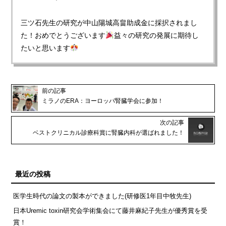
三ツ石先生の研究が中山陽城高畠助成金に採択されまし
た！おめでとうございます
益々の研究の発展に期待し
たいと思います
前の記事
ミラノのERA：ヨーロッパ腎臓学会に参加！
次の記事
ベストクリニカル診療科賞に腎臓内科が選ばれました！
最近の投稿
医学生時代の論文の製本ができました(研修医1年目中牧先生)
日本Uremic toxin研究会学術集会にて藤井麻紀子先生が優秀賞を受
賞！