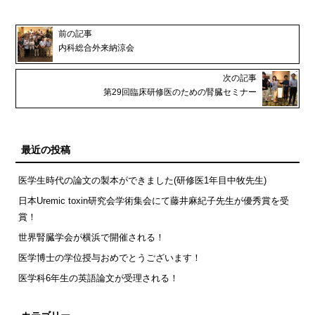
前の記事
内科総合外来納涼会
次の記事
第29回臨床研修医のための腎臓セミナー
最近の投稿
医学生時代の論文の製本ができました(研修医1年目中牧先生)
日本Uremic toxin研究会学術集会にて藤井麻紀子先生が優秀賞を受
賞！
世界腎臓学会が横浜で開催される！
医学博士の学位授与おめでとうございます！
医学科6年生の英語論文が受理される！