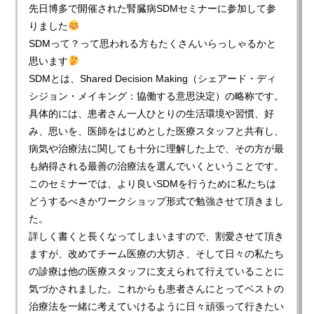
先日博多で開催された腎臓病SDMセミナーに参加して参
りました
SDMって？って思われる方もたくさんいらっしゃるかと
思います
SDMとは、Shared Decision Making（シェアード・ディ
シジョン・メイキング：協働する意思決定）の略称です。
具体的には、患者さん一人ひとりの生活環境や習慣、好
み、思いを、医師をはじめとした医療スタッフと共有し、
病気や治療法に関しても十分に理解した上で、その方が最
も納得される最善の治療法を選んでいくということです。
このセミナーでは、より良いSDMを行うために私たちは
どうするべきかワークショップ形式で勉強させて頂きまし
た。
詳しく書くと長くなってしまいますので、割愛させて頂き
ますが、改めてチーム医療の大切さ、そして日々の私たち
の診療は他の医療スタッフに支えられて行えていることに
気づかされました。これからも患者さんにとってベストの
治療法を一緒に考えていけるように日々頑張って行きたい