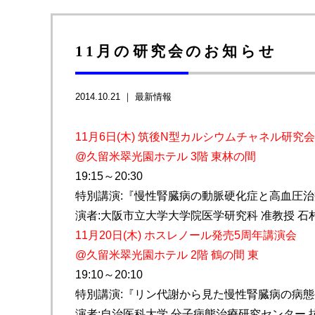
11月の研究会のお知らせ
2014.10.21 ｜
最新情報
11月6日(木) 筑後N型カルシウムチャネル研究会
@久留米翠光園ホテル 3階 東林の間
19:15～20:30
特別講演:『慢性腎臓病の動脈硬化症と高血圧治
演者:大阪市立大学大学院医学研究科 准教授 石村
11月20日(木) ホスレノール発売5周年講演会
@久留米翠光園ホテル 2階 鶴の間 東
19:10～20:10
特別講演:『リン代謝から見た慢性腎臓病の病
演者:自治医科大学 分子病態治療研究センター 抗