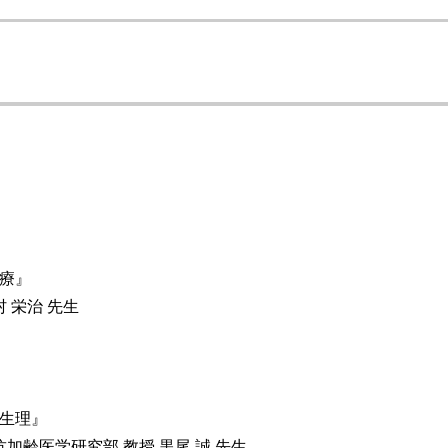
療』
 栄治 先生
態生理』
加齢医学研究部 教授 黒尾 誠 先生