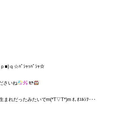
ｑ☆ﾊﾟｼｬｯﾊﾟｼｬ☆
ださいね
ったみたいでm(*T▽T*)m ｵ､ｵﾕﾙｼｦ･･･