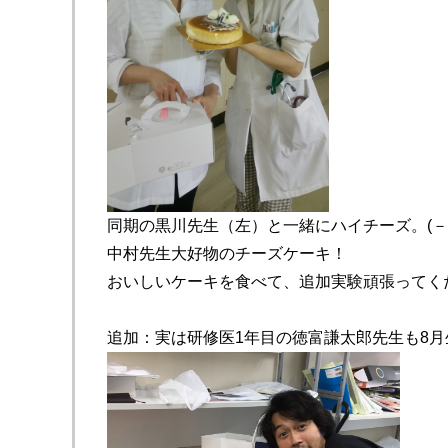
同期の黒川先生（左）と一緒にハイチーズ。(－ｐ■)
中村先生大好物のチーズケーキ！
おいしいケーキを食べて、追加実験頑張ってく
追加：実は研修医1年目の徳富謙太郎先生も8月生まれだ