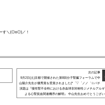
す＼(◎o◎)／！
次の記事
9月2日(土)京都で開催された第8回分子腎臓フォーラムで中
山陽介先生が優秀賞を受賞されました(*゜▽゜ノノ゛☆パチ
演題は『慢性腎不全時における赤血球非対称性ジメチルアルギ
よる心腎貧血関連機序の解明』 中山先生おめでとうござい