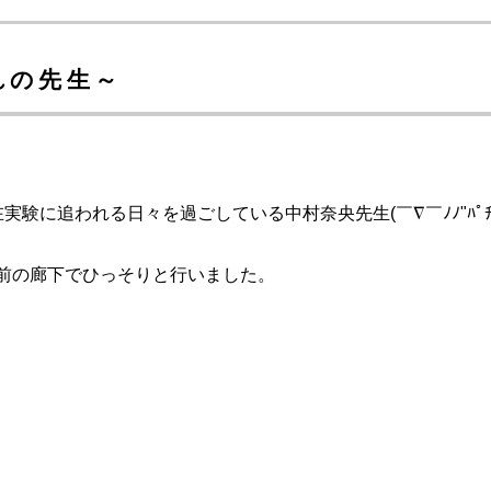
まれの先生～
験に追われる日々を過ごしている中村奈央先生(￣∇￣ﾉﾉ"ﾊﾟ
前の廊下でひっそりと行いました。