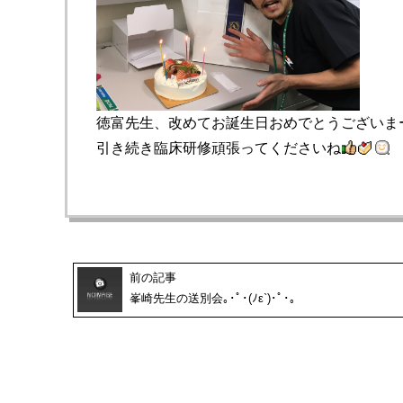
徳富先生、改めてお誕生日おめでとうございまー
引き続き臨床研修頑張ってくださいね
前の記事
峯崎先生の送別会｡･ﾟ･(ﾉε`)･ﾟ･｡