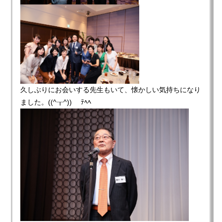
久しぶりにお会いする先生もいて、懐かしい気持ちになり
ました。((^┰^))ゞ ﾃﾍﾍ