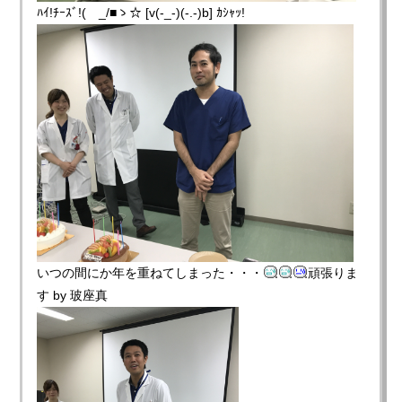
ﾊｲ!ﾁｰｽﾞ!(￣_/■ゝ☆ [v(-_-)(-.-)b] ｶｼｬｯ!
いつの間にか年を重ねてしまった・・・
頑張りま
す by 玻座真