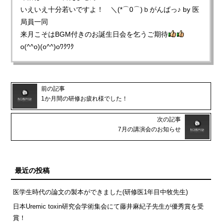
いえいえ十分若いですよ！ ＼(*⌒0⌒)ｂがんばっ♪ by 医
局員一同
来月こそはBGM付きのお誕生日会を乞うご期待
o(^^o)(o^^)oﾜｸﾜｸ
前の記事
1か月間の研修お疲れ様でした！
次の記事
7月の講演会のお知らせ
最近の投稿
医学生時代の論文の製本ができました(研修医1年目中牧先生)
日本Uremic toxin研究会学術集会にて藤井麻紀子先生が優秀賞を受
賞！