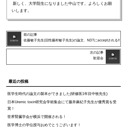
新しく、大学院生になりました中山です。よろしくお願
いします。
前の記事
佐藤敏子先生(旧性藤村敏子先生)の論文、NDTにacceptされる!!
次の記事
歓迎会
最近の投稿
医学生時代の論文の製本ができました(研修医1年目中牧先生)
日本Uremic toxin研究会学術集会にて藤井麻紀子先生が優秀賞を受
賞！
世界腎臓学会が横浜で開催される！
医学博士の学位授与おめでとうございます！