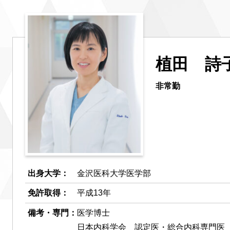
植田 詩
非常勤
出身大学：
金沢医科大学医学部
免許取得：
平成13年
備考・専門：
医学博士
日本内科学会 認定医・総合内科専門医