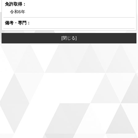
免許取得：
令和6年
備考・専門：
[閉じる]